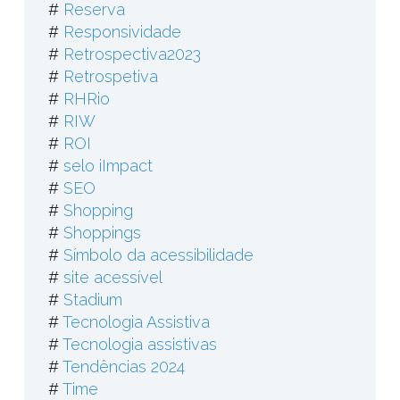
#
Reserva
#
Responsividade
#
Retrospectiva2023
#
Retrospetiva
#
RHRio
#
RIW
#
ROI
#
selo iImpact
#
SEO
#
Shopping
#
Shoppings
#
Símbolo da acessibilidade
#
site acessível
#
Stadium
#
Tecnologia Assistiva
#
Tecnologia assistivas
#
Tendências 2024
#
Time