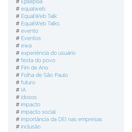
#
Epilepsia
#
equalweb
#
EqualWeb Talk
#
EqualWeb Talks
#
evento
#
Eventos
#
ewa
#
experiência do usuário
#
festa do povo
#
Fim de Ano
#
Folha de São Paulo
#
futuro
#
IA
#
idosos
#
impacto
#
impacto social
#
importância da DEI nas empresas
#
inclusão