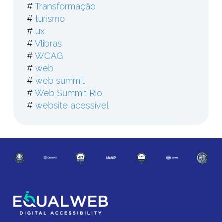
#
Transformação
#
turismo
#
ux
#
Vlibras
#
WCAG
#
web
#
web summit
#
Web Summit Rio
#
website acessível