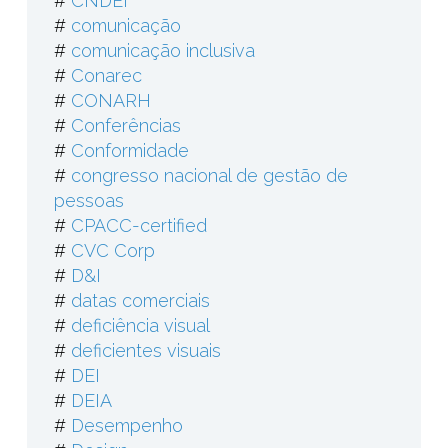
#
CNDEI
#
comunicação
#
comunicação inclusiva
#
Conarec
#
CONARH
#
Conferências
#
Conformidade
#
congresso nacional de gestão de
pessoas
#
CPACC-certified
#
CVC Corp
#
D&I
#
datas comerciais
#
deficiência visual
#
deficientes visuais
#
DEI
#
DEIA
#
Desempenho