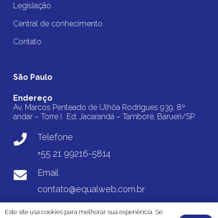
Legislação
Central de conhecimento
Contato
São Paulo
Endereço
Av. Marcos Penteado de Ulhôa Rodrigues 939, 8º
andar – Torre I Ed. Jacarandá – Tamboré, Barueri/SP
Telefone
+55 21 99216-5814
Email
contato@equalweb.com.br
Este site usa cookies para melhorar sua experiência. Se
© 2025 EqualWeb Brasil • Todos os direitos reservados |