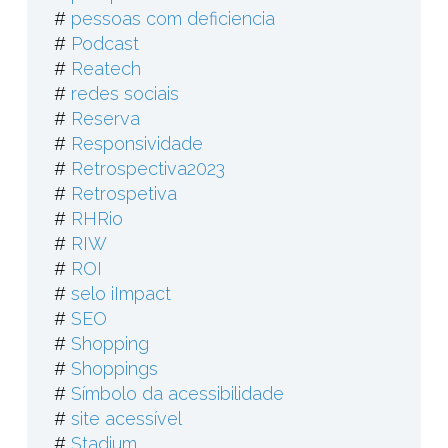
#
pessoas com deficiencia
#
Podcast
#
Reatech
#
redes sociais
#
Reserva
#
Responsividade
#
Retrospectiva2023
#
Retrospetiva
#
RHRio
#
RIW
#
ROI
#
selo iImpact
#
SEO
#
Shopping
#
Shoppings
#
Símbolo da acessibilidade
#
site acessível
#
Stadium