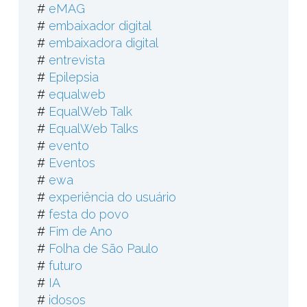
#
eMAG
#
embaixador digital
#
embaixadora digital
#
entrevista
#
Epilepsia
#
equalweb
#
EqualWeb Talk
#
EqualWeb Talks
#
evento
#
Eventos
#
ewa
#
experiência do usuário
#
festa do povo
#
Fim de Ano
#
Folha de São Paulo
#
futuro
#
IA
#
idosos