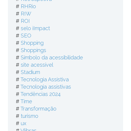
#
RHRio
#
RIW
#
ROI
#
selo iImpact
#
SEO
#
Shopping
#
Shoppings
#
Símbolo da acessibilidade
#
site acessível
#
Stadium
#
Tecnologia Assistiva
#
Tecnologia assistivas
#
Tendências 2024
#
Time
#
Transformação
#
turismo
#
ux
#
Vlibras