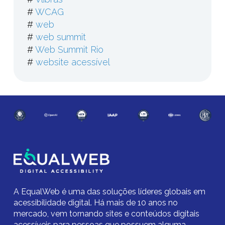
#
WCAG
#
web
#
web summit
#
Web Summit Rio
#
website acessível
A EqualWeb é uma das soluções líderes globais em
acessibilidade digital.
Há mais de 10 anos no
mercado,
vem tornando sites e conteúdos digitais
acessíveis para pessoas que possuem alguma