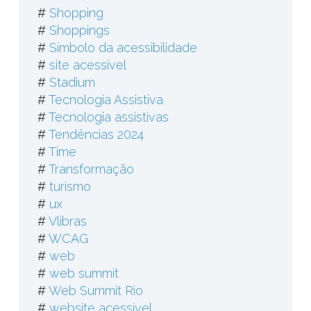
#
Shopping
#
Shoppings
#
Símbolo da acessibilidade
#
site acessível
#
Stadium
#
Tecnologia Assistiva
#
Tecnologia assistivas
#
Tendências 2024
#
Time
#
Transformação
#
turismo
#
ux
#
Vlibras
#
WCAG
#
web
#
web summit
#
Web Summit Rio
#
website acessível