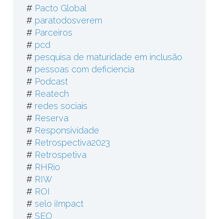
#
Pacto Global
#
paratodosverem
#
Parceiros
#
pcd
#
pesquisa de maturidade em inclusão
#
pessoas com deficiencia
#
Podcast
#
Reatech
#
redes sociais
#
Reserva
#
Responsividade
#
Retrospectiva2023
#
Retrospetiva
#
RHRio
#
RIW
#
ROI
#
selo iImpact
#
SEO