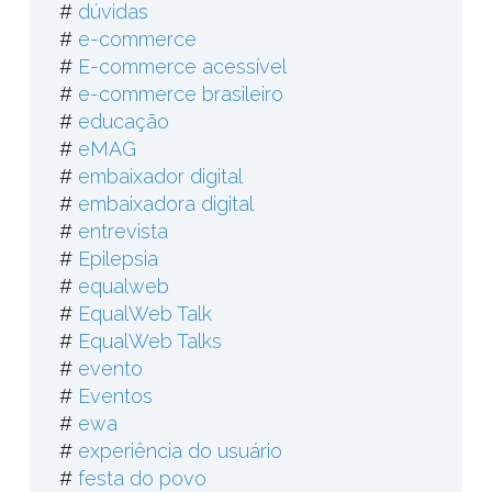
#
dúvidas
#
e-commerce
#
E-commerce acessível
#
e-commerce brasileiro
#
educação
#
eMAG
#
embaixador digital
#
embaixadora digital
#
entrevista
#
Epilepsia
#
equalweb
#
EqualWeb Talk
#
EqualWeb Talks
#
evento
#
Eventos
#
ewa
#
experiência do usuário
#
festa do povo