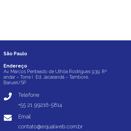
São Paulo
Endereço
Av. Marcos Penteado de Ulhôa Rodrigues 939, 8º
andar – Torre I Ed. Jacarandá – Tamboré,
Barueri/SP
Telefone
+55 21 99216-5814
Email
contato@equalweb.com.br