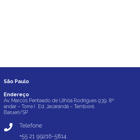
São Paulo
Endereço
Av. Marcos Penteado de Ulhôa Rodrigues 939, 8º
andar – Torre I Ed. Jacarandá – Tamboré,
Barueri/SP
Telefone
+55 21 99216-5814