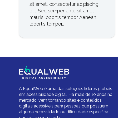
sit amet, consectetur adipiscing
elit. Sed semper ante sit amet
mauris lobortis tempor. Aenean
lobortis tempor…
A EqualWeb é uma das soluções líderes globais
em acessibilidade digital.
Há mais de 10 anos no
mercado,
vem tornando sites e conteúdos
digitais acessíveis para pessoas que possuem
alguma necessidade ou dificuldade específica
para navegar na web.