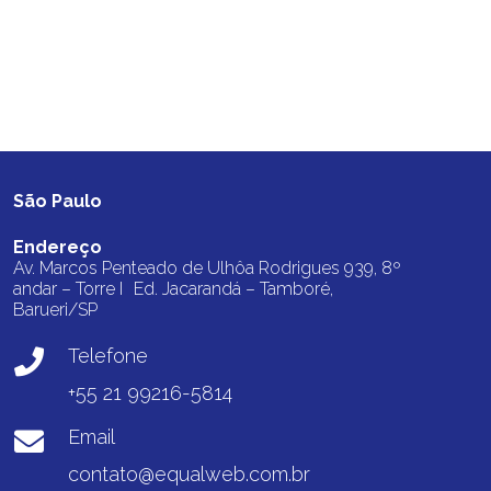
São Paulo
Endereço
Av. Marcos Penteado de Ulhôa Rodrigues 939, 8º
andar – Torre I Ed. Jacarandá – Tamboré,
Barueri/SP
Telefone
+55 21 99216-5814
Email
contato@equalweb.com.br