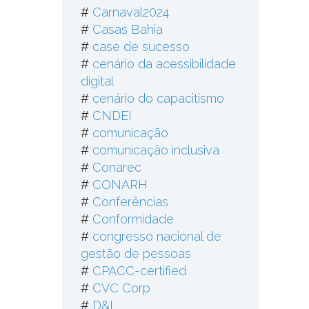
#
Carnaval2024
#
Casas Bahia
#
case de sucesso
#
cenário da acessibilidade
digital
#
cenário do capacitismo
#
CNDEI
#
comunicação
#
comunicação inclusiva
#
Conarec
#
CONARH
#
Conferências
#
Conformidade
#
congresso nacional de
gestão de pessoas
#
CPACC-certified
rar
#
CVC Corp
#
D&I