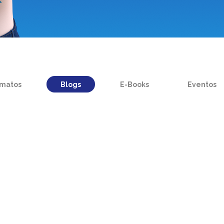
rmatos
Blogs
E-Books
Eventos