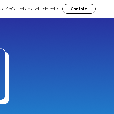
slação
Central de conhecimento
Contato