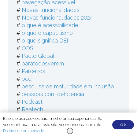
#
navegação acessível
#
Novas funcionalidades
#
Novas funcionalidades 2024
#
o que é acessibilidade
#
o que é capacitismo
#
o que significa DEI
#
ODS
#
Pacto Global
#
paratodosverem
#
Parceiros
#
pcd
#
pesquisa de maturidade em inclusão
#
pessoas com deficiencia
#
Podcast
#
Reatech
#
redes sociais
Este site usa cookies para melhorar sua experiência. Se
#
Reserva
você continuar a usar este site, você concorda com ele.
Ok
Política de privacidade
#
Responsividade