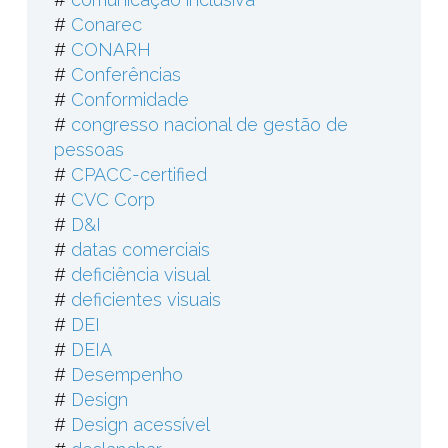
#
Conarec
#
CONARH
#
Conferências
#
Conformidade
#
congresso nacional de gestão de
pessoas
#
CPACC-certified
#
CVC Corp
#
D&I
#
datas comerciais
#
deficiência visual
#
deficientes visuais
#
DEI
#
DEIA
#
Desempenho
#
Design
#
Design acessível