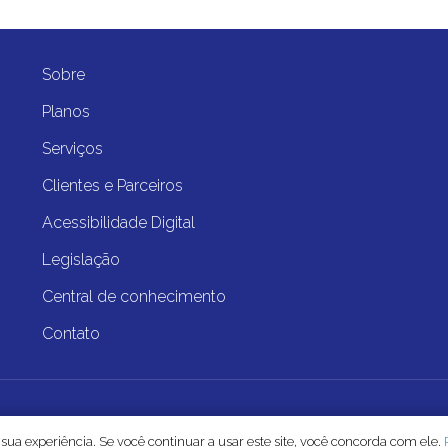
empty.
Sobre
Planos
Serviços
Clientes e Parceiros
Acessibilidade Digital
Legislação
Central de conhecimento
Contato
025 EqualWeb Brasil • Todos os direitos reservados |
Desenvolvido por 
 sua experiência. Se você continuar a usar este site, você concorda com ele.