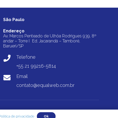
São Paulo
Endereço
Av. Marcos Penteado de Ulhôa Rodrigues 939, 8º
andar – Torre I Ed. Jacarandá – Tamboré,
Barueri/SP
Telefone
+55 21 99216-5814
Email
contato@equalweb.com.br
WSI
Política de privacidade
Ok