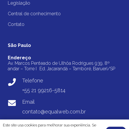
Legislação
Central de conhecimento
Contato
São Paulo
Endereço
Av. Marcos Penteado de Ulhôa Rodrigues 939, 8º
andar – Torre I Ed. Jacarandá – Tamboré, Barueri/SP
Telefone
+55 21 99216-5814
Email
contato@equalweb.com.br
Este site usa cookies para melhorar sua experiência. Se
© 2025 EqualWeb Brasil • Todos os direitos reservados |