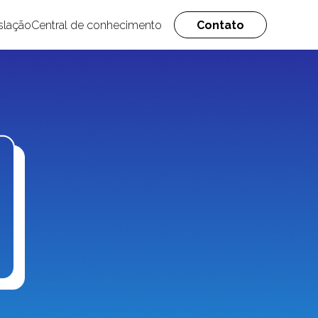
slação
Central de conhecimento
Contato