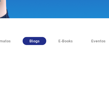
rmatos
Blogs
E-Books
Eventos