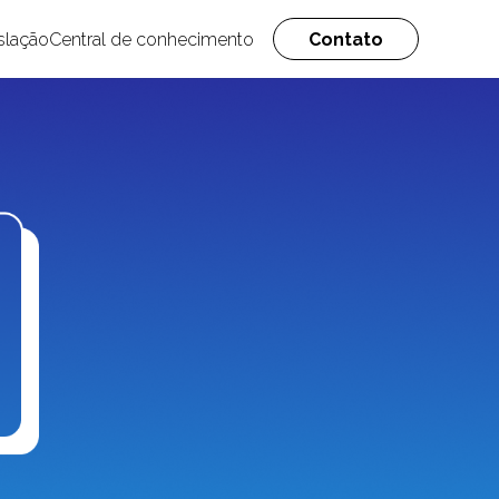
slação
Central de conhecimento
Contato