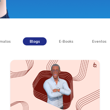
rmatos
Blogs
E-Books
Eventos