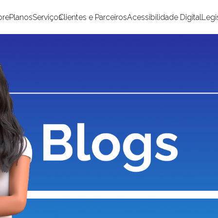
bre
Planos
Serviços
Clientes e Parceiros
Acessibilidade Digital
Legi