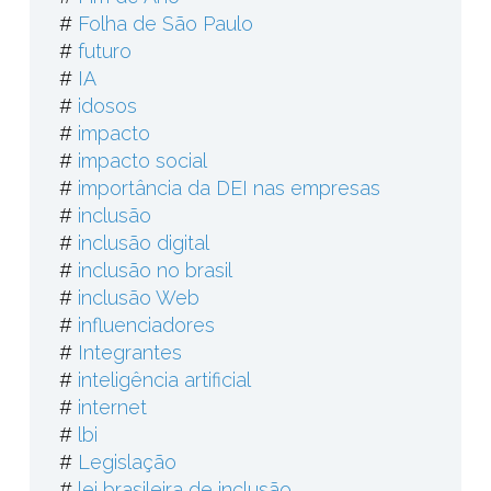
#
Folha de São Paulo
#
futuro
#
IA
#
idosos
#
impacto
#
impacto social
#
importância da DEI nas empresas
#
inclusão
#
inclusão digital
#
inclusão no brasil
#
inclusão Web
#
influenciadores
#
Integrantes
#
inteligência artificial
#
internet
#
lbi
#
Legislação
#
lei brasileira de inclusão