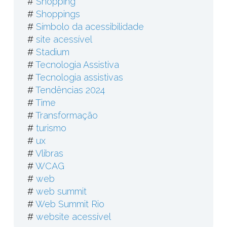
#
Shopping
#
Shoppings
#
Símbolo da acessibilidade
#
site acessível
#
Stadium
#
Tecnologia Assistiva
#
Tecnologia assistivas
#
Tendências 2024
#
Time
#
Transformação
#
turismo
#
ux
#
Vlibras
#
WCAG
#
web
#
web summit
#
Web Summit Rio
#
website acessível