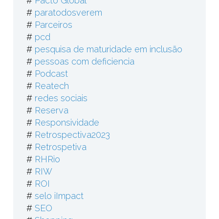
#
Pacto Global
#
paratodosverem
#
Parceiros
#
pcd
#
pesquisa de maturidade em inclusão
#
pessoas com deficiencia
#
Podcast
#
Reatech
#
redes sociais
#
Reserva
#
Responsividade
#
Retrospectiva2023
#
Retrospetiva
#
RHRio
#
RIW
#
ROI
#
selo iImpact
#
SEO