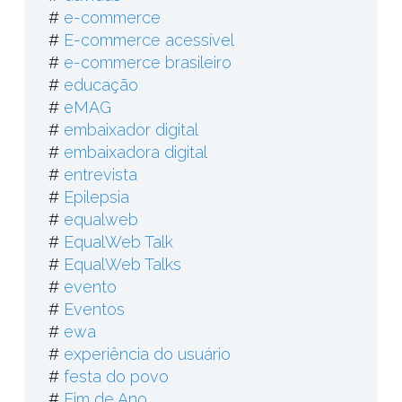
#
e-commerce
#
E-commerce acessível
#
e-commerce brasileiro
#
educação
#
eMAG
#
embaixador digital
#
embaixadora digital
#
entrevista
#
Epilepsia
#
equalweb
#
EqualWeb Talk
#
EqualWeb Talks
#
evento
#
Eventos
#
ewa
#
experiência do usuário
#
festa do povo
#
Fim de Ano