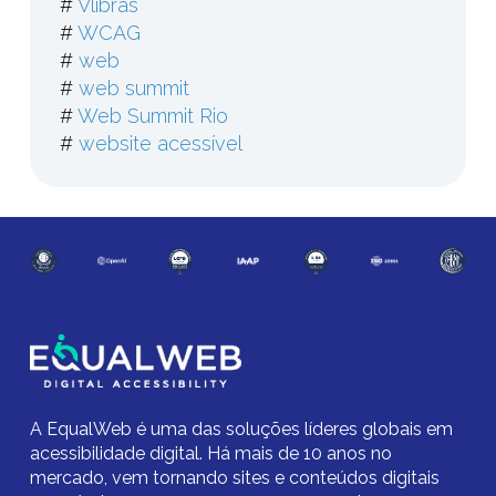
#
Vlibras
#
WCAG
#
web
#
web summit
#
Web Summit Rio
#
website acessível
A EqualWeb é uma das soluções líderes globais em
acessibilidade digital.
Há mais de 10 anos no
mercado,
vem tornando sites e conteúdos digitais