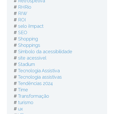
#
Retrospetiva
#
RHRio
#
RIW
#
ROI
#
selo iImpact
#
SEO
#
Shopping
#
Shoppings
#
Símbolo da acessibilidade
#
site acessível
#
Stadium
#
Tecnologia Assistiva
#
Tecnologia assistivas
#
Tendências 2024
#
Time
#
Transformação
#
turismo
#
ux