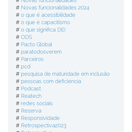
#
Novas funcionalidades
#
Novas funcionalidades 2024
#
o que é acessibilidade
#
o que é capacitismo
#
o que significa DEI
#
ODS
#
Pacto Global
#
paratodosverem
#
Parceiros
#
pcd
#
pesquisa de maturidade em inclusão
#
pessoas com deficiencia
#
Podcast
#
Reatech
#
redes sociais
#
Reserva
#
Responsividade
#
Retrospectiva2023