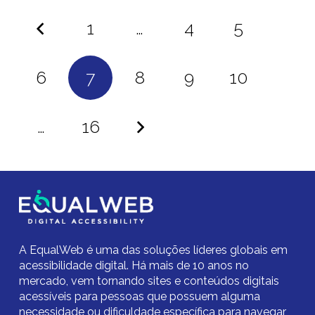
1
…
4
5
6
7
8
9
10
…
16
A EqualWeb é uma das soluções líderes globais em
acessibilidade digital.
Há mais de 10 anos no
mercado,
vem tornando sites e conteúdos digitais
acessíveis para pessoas que possuem alguma
necessidade ou dificuldade específica para navegar