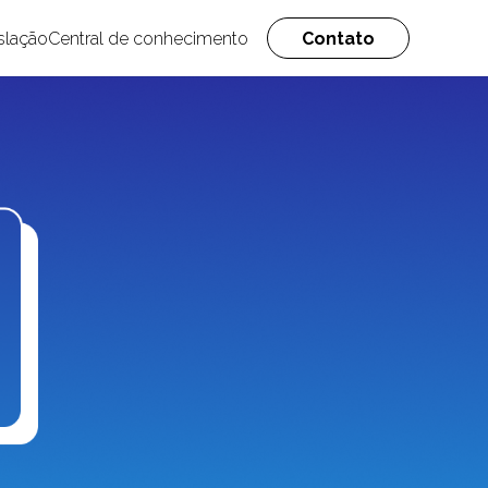
slação
Central de conhecimento
Contato