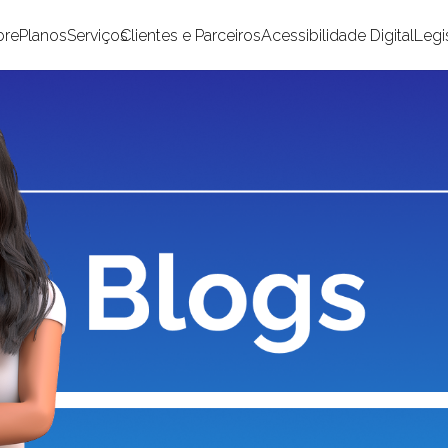
bre
Planos
Serviços
Clientes e Parceiros
Acessibilidade Digital
Legi