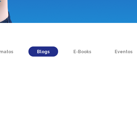
rmatos
Blogs
E-Books
Eventos