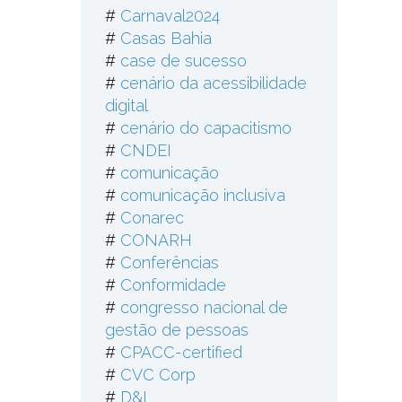
#
Carnaval2024
#
Casas Bahia
#
case de sucesso
#
cenário da acessibilidade
digital
#
cenário do capacitismo
#
CNDEI
#
comunicação
#
comunicação inclusiva
#
Conarec
#
CONARH
#
Conferências
#
Conformidade
#
congresso nacional de
gestão de pessoas
#
CPACC-certified
#
CVC Corp
#
D&I