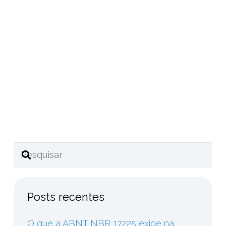
Use nosso
termômetro para medir quanto sua empresa
pode estar perdendo ou deixando de ganhar
Compartilhe este post
Posts recentes
O que a ABNT NBR 17225 exige na