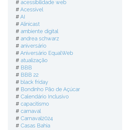
#
acessibilidade web
#
Acessível
#
AI
#
Alinicast
#
ambiente digital
#
andrea schwarz
#
aniversário
#
Aniversário EqualWeb
#
atualização
#
BBB
#
BBB 22
#
black friday
#
Bondinho Pão de Açúcar
#
Calendário Inclusivo
#
capacitismo
#
carnaval
#
Carnaval2024
#
Casas Bahia